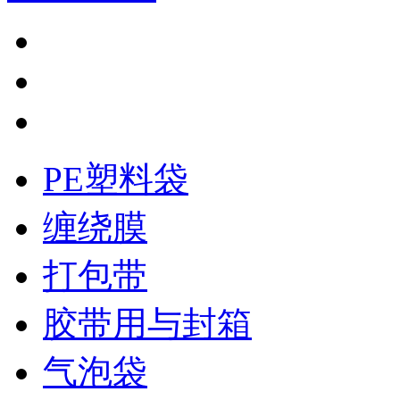
PE塑料袋
缠绕膜
打包带
胶带用与封箱
气泡袋