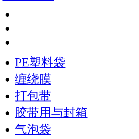
PE塑料袋
缠绕膜
打包带
胶带用与封箱
气泡袋