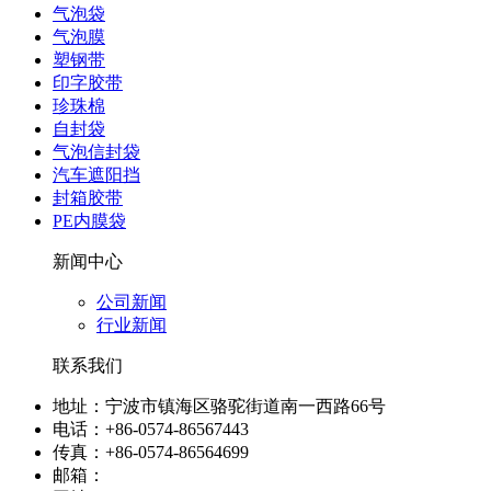
气泡袋
气泡膜
塑钢带
印字胶带
珍珠棉
自封袋
气泡信封袋
汽车遮阳挡
封箱胶带
PE内膜袋
新闻中心
公司新闻
行业新闻
联系我们
地址：宁波市镇海区骆驼街道南一西路66号
电话：+86-0574-86567443
传真：+86-0574-86564699
邮箱：