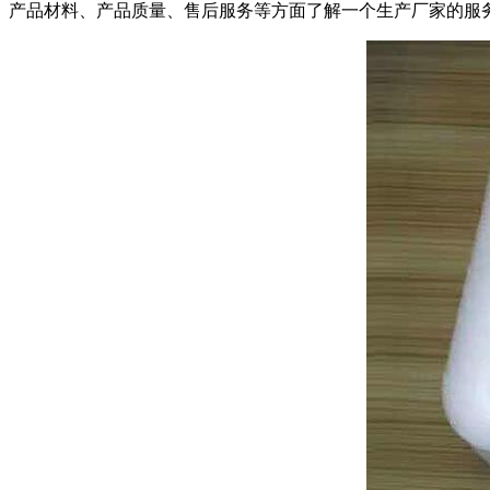
产品材料、产品质量、售后服务等方面了解一个生产厂家的服