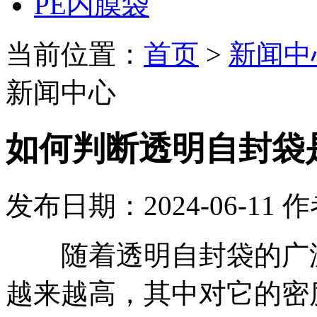
PE内膜袋
当前位置：
首页
>
新闻中
新闻中心
如何判断透明自封袋
发布日期：2024-06-11
作
随着透明自封袋的广泛
越来越高，其中对它的密