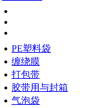
PE塑料袋
缠绕膜
打包带
胶带用与封箱
气泡袋