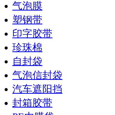
气泡膜
塑钢带
印字胶带
珍珠棉
自封袋
气泡信封袋
汽车遮阳挡
封箱胶带