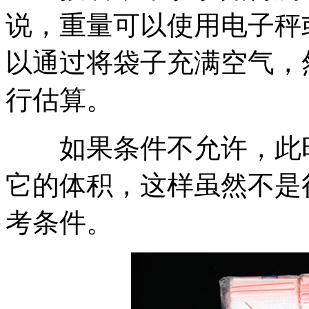
说，重量可以使用电子秤
以通过将袋子充满空气，
行估算。
如果条件不允许，此时
它的体积，这样虽然不是
考条件。