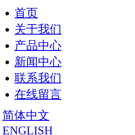
首页
关于我们
产品中心
新闻中心
联系我们
在线留言
简体中文
ENGLISH