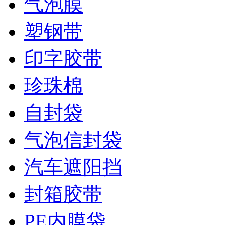
气泡膜
塑钢带
印字胶带
珍珠棉
自封袋
气泡信封袋
汽车遮阳挡
封箱胶带
PE内膜袋