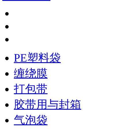
PE塑料袋
缠绕膜
打包带
胶带用与封箱
气泡袋