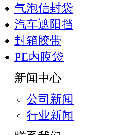
气泡信封袋
汽车遮阳挡
封箱胶带
PE内膜袋
新闻中心
公司新闻
行业新闻