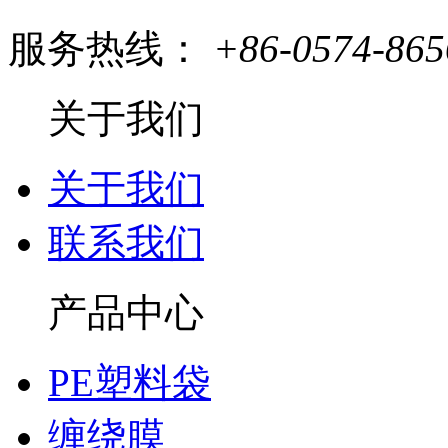
服务热线：
+86-0574-865
关于我们
关于我们
联系我们
产品中心
PE塑料袋
缠绕膜