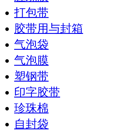
打包带
胶带用与封箱
气泡袋
气泡膜
塑钢带
印字胶带
珍珠棉
自封袋