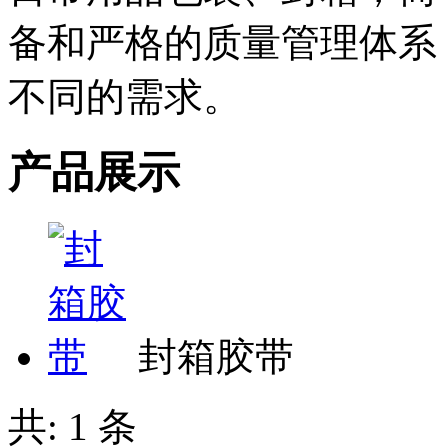
备和严格的质量管理体系
不同的需求。
产品展示
封箱胶带
共: 1 条