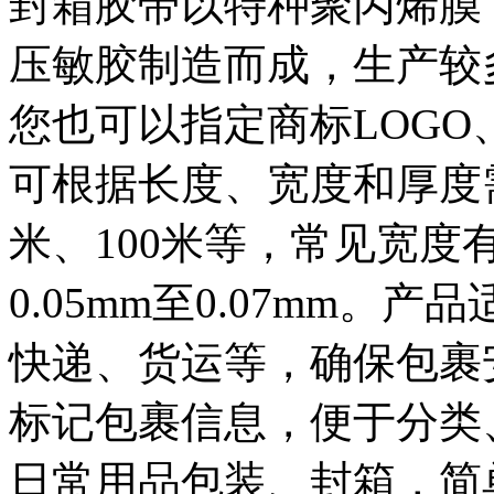
封箱胶带以特种聚丙烯膜
压敏胶制造而成，生产较
您也可以指定商标LOG
可根据长度、宽度和厚度
米、100米等，常见宽度有
0.05mm至0.07mm
快递、货运等，确保包裹
标记包裹信息，便于分类
日常用品包装、封箱，简