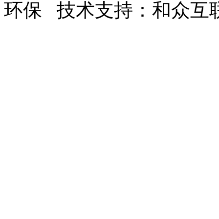
环保 技术支持：和众互